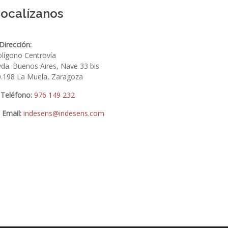
ocalízanos
Dirección:
lígono Centrovía
da. Buenos Aires, Nave 33 bis
0.198 La Muela, Zaragoza
Teléfono:
976 149 232
Email:
indesens@indesens.com