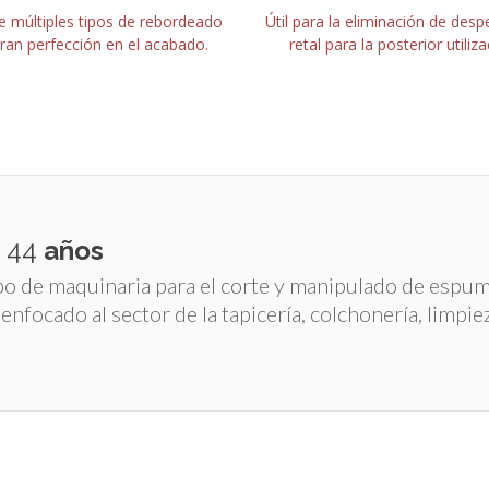
 múltiples tipos de rebordeado
Útil para la eliminación de despe
ran perfección en el acabado.
retal para la posterior utiliza
e
50
años
tipo de maquinaria para el corte y manipulado de espu
enfocado al sector de la tapicería, colchonería, limpie