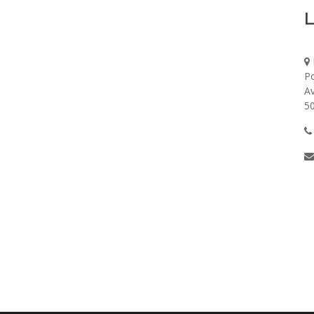
L
Po
Av
5