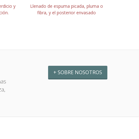
rdicio y
Llenado de espuma picada, pluma o
ción.
fibra, y el posterior envasado
+ SOBRE NOSOTROS
mas
za,